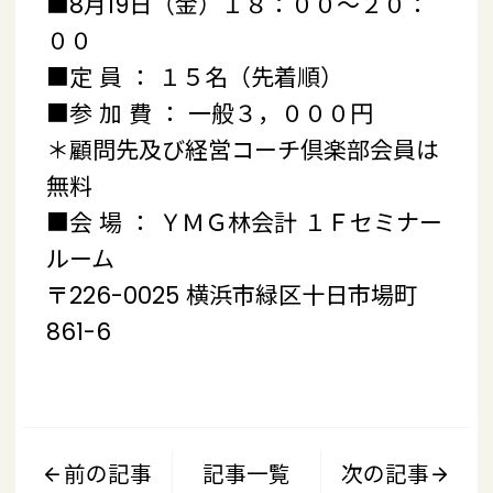
■8月19日（金）１８：００～２０：
００
■定 員 ： １５名（先着順）
■参 加 費 ： 一般３，０００円
＊顧問先及び経営コーチ倶楽部会員は
無料
■会 場 ： ＹＭＧ林会計 １Ｆセミナー
ルーム
〒226-0025 横浜市緑区十日市場町
861-6
前の記事
記事一覧
次の記事