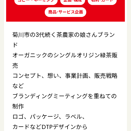
コピー・ネーミング
企画･構成
名刺･カード
商品･サービス企画
菊川市の3代続く茶農家の娘さんブラン
ド
オーガニックのシングルオリジン緑茶販
売
コンセプト、想い、事業計画、販売戦略
など
ブランディングミーティングを重ねての
制作
ロゴ、パッケージ、ラベル、
カードなどDTPデザインから