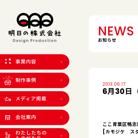
NEWS
お知らせ
Design Production
事業内容
制作事例
2013.06.17
6月30日
メディア掲載
会社案内
ここ青葉区鴨志
[カモジケ ス
わたしたちの