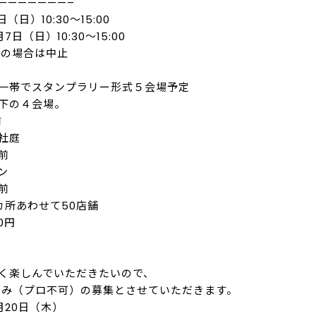
———————–
（日）10:30～15:00
日（日）10:30～15:00
天の場合は中止
一帯でスタンプラリー形式５会場予定
下の４会場。
前
社庭
前
ン
前
カ所あわせて50店舗
0円
く楽しんでいただきたいので、
み（プロ不可）の募集とさせていただきます。
月20日（木）