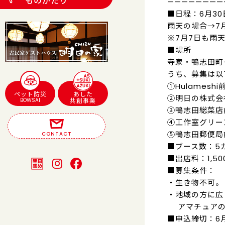
ものがたり
————————
■日程：6月30日
雨天の場合→7月7
※7月7日も雨
■場所
寺家・鴨志田町
うち、募集は以
①Hulameshi
ペット防災
あした
②明日の株式会
BOWSAI
共創事業
③鴨志田総菜店
④工作室グリー
⑤鴨志田郵便局
CONTACT
■ブース数：5
■出店料：1,50
■募集条件：
・生き物不可。
・地域の方に広
アマチュアの
■申込締切：6