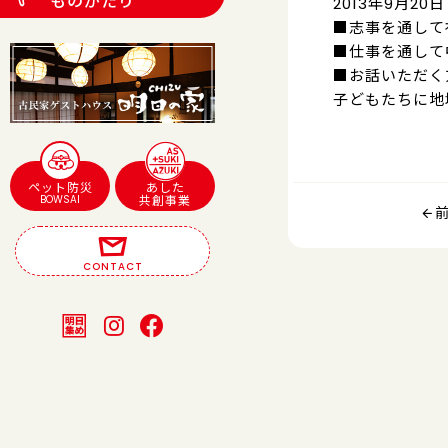
ものがたり
2013年9月20
■志事を通して
■仕事を通して
■お話いただく
子どもたちに地
ペット防災
あした
BOWSAI
共創事業
CONTACT