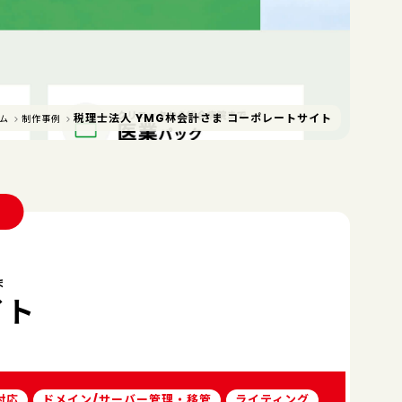
税理士法人 YMG林会計さま コーポレートサイト
ム
制作事例
ま
イト
対応
ドメイン/サーバー管理・移管
ライティング