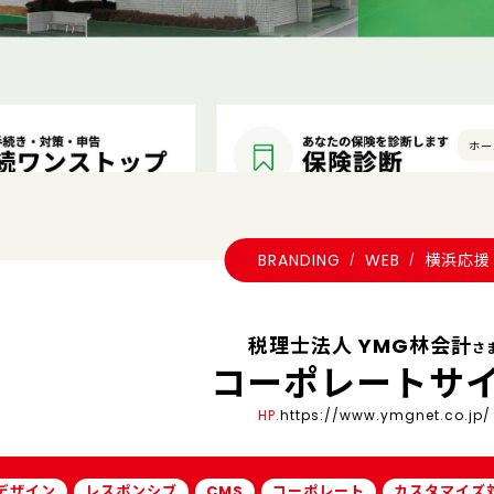
ホー
BRANDING
WEB
横浜応援
税理士法人 YMG林会計
さ
コーポレートサ
HP.
https://www.ymgnet.co.jp/
デザイン
レスポンシブ
CMS
コーポレート
カスタマイズ