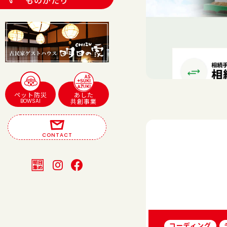
ものがたり
ペット防災
あした
BOWSAI
共創事業
CONTACT
コーディング