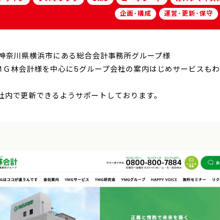
企画･構成
運営･更新･保守
業 神奈川県横浜市にある総合会計事務所グループ様
ＭＧ林会計様を中心に5グループ会社の案内はじめサービスも
。
、社内で更新できるようサポートしております。