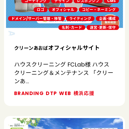
コーディング
デザイン
レスポンシブ
CMS
ロゴ
オフィシャル
コピー・ネーミング
ドメイン/サーバー管理・移管
ライティング
企画･構成
名刺･カード
運営･更新･保守
オフィシャルサイト
クリーンあおば
ハウスクリーニング FCLab様 ハウス
クリーニング＆メンテナンス 「クリー
ンあ…
BRANDING
DTP
WEB
横浜応援