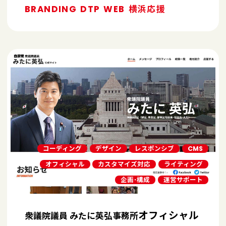
BRANDING
DTP
WEB
横浜応援
コーディング
デザイン
レスポンシブ
CMS
オフィシャル
カスタマイズ対応
ライティング
企画･構成
運営サポート
オフィシャル
衆議院議員 みたに英弘事務所