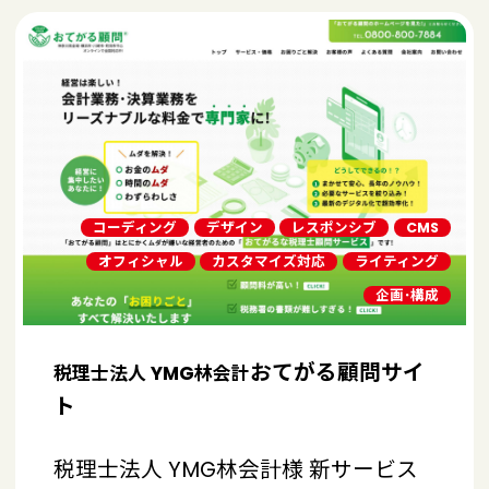
コーディング
デザイン
レスポンシブ
CMS
オフィシャル
カスタマイズ対応
ライティング
企画･構成
おてがる顧問サイ
税理士法人 YMG林会計
ト
税理士法人 YMG林会計様 新サービス