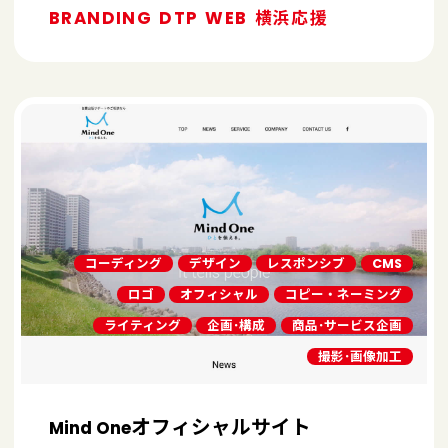
BRANDING
DTP
WEB
横浜応援
コーディング
デザイン
レスポンシブ
CMS
ロゴ
オフィシャル
コピー・ネーミング
ライティング
企画･構成
商品･サービス企画
撮影･画像加工
オフィシャルサイト
Mind One