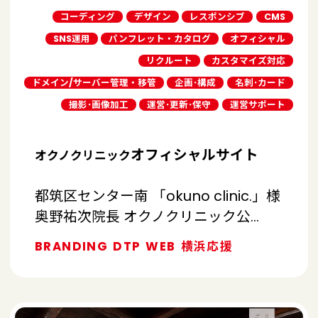
コーディング
デザイン
レスポンシブ
CMS
SNS運用
パンフレット・カタログ
オフィシャル
リクルート
カスタマイズ対応
ドメイン/サーバー管理・移管
企画･構成
名刺･カード
撮影･画像加工
運営･更新･保守
運営サポート
オフィシャルサイト
オクノクリニック
都筑区センター南 「okuno clinic.」様
奥野祐次院長 オクノクリニック公…
BRANDING
DTP
WEB
横浜応援