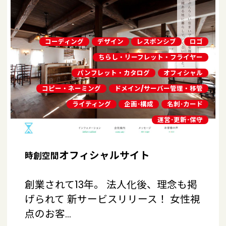
コーディング
デザイン
レスポンシブ
ロゴ
ちらし・リーフレット・フライヤー
パンフレット・カタログ
オフィシャル
コピー・ネーミング
ドメイン/サーバー管理・移管
ライティング
企画･構成
名刺･カード
運営･更新･保守
オフィシャルサイト
時創空間
創業されて13年。 法人化後、理念も掲
げられて 新サービスリリース！ 女性視
点のお客…