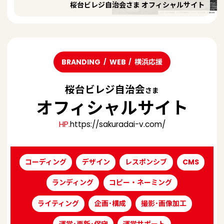
桜台ビレジ自治会さま オフィシャルサイト
BRANDING
WEB
横浜応援
桜台ビレジ自治会
さま
オフィシャルサイト
HP.
https://sakuradai-v.com/
コーディング
デザイン
レスポンシブ
CMS
ランディング
コピー・ネーミング
ライティング
企画･構成
撮影･画像加工