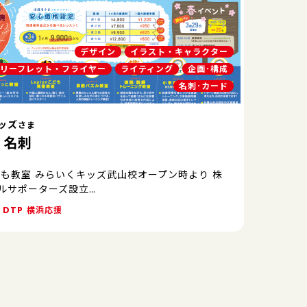
デザイン
イラスト・キャラクター
リーフレット・フライヤー
ライティング
企画･構成
名刺･カード
ッズ
さま
・名刺
ども教室 みらいくキッズ武山校オープン時より 株
ルサポーターズ設立…
DTP
横浜応援