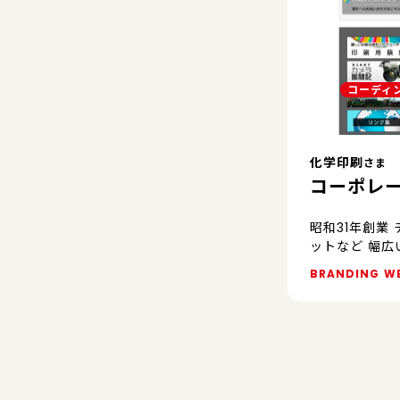
コーディ
化学印刷
さま
コーポレ
昭和31年創業
ットなど 幅広
BRANDING
W