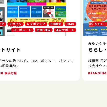
ング
デザイン
レスポンシブ
PC限定
CMS
ちらし・
コーポレート
企画･構成
運営サポート
みらいくキ
ートサイト
ちらし
 チラシ広告はじめ、 DM、ポスター、パンフレ
横須賀 子
い印刷業務…
式会社ウィ
EB
横浜応援
BRANDING