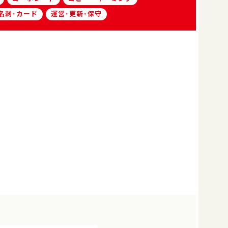
名刺･カード
運営･更新･保守