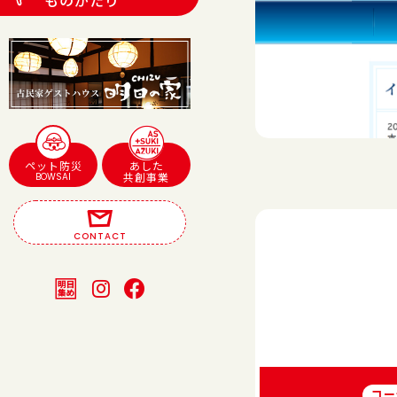
ものがたり
ペット防災
あした
BOWSAI
共創事業
CONTACT
コー