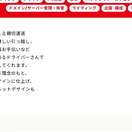
ドメイン/サーバー管理・移管
ライティング
企画･構成
える親切運送
優しい引っ越し、
儀お手伝いなど
あるドライバーさんで
してくれます。
う理念のもと、
ザインに仕上げ、
レットデザインも
。