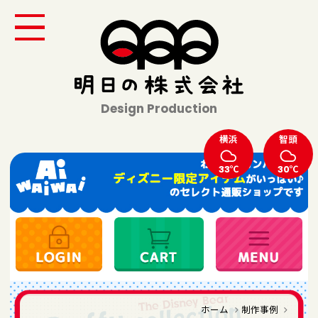
Design Production
横浜
智頭
33℃
30℃
ホーム
制作事例