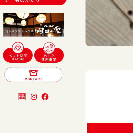
ものがたり
ペット防災
あした
BOWSAI
共創事業
CONTACT