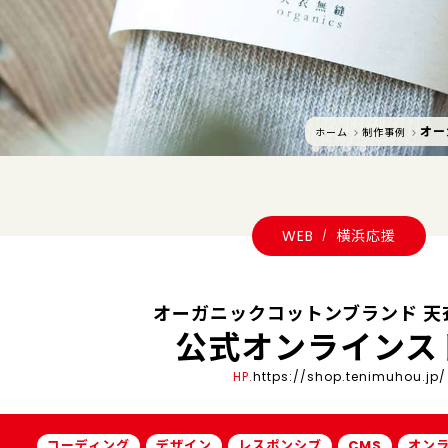
オー
ホーム
制作事例
WEB
横浜応援
オーガニックコットンブランド 天
公式オンラインス
HP.
https://shop.tenimuhou.jp/
コーディング
デザイン
レスポンシブ
CMS
オン