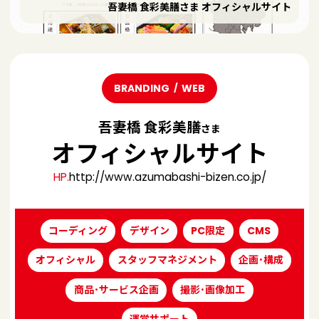
吾妻橋 食彩美膳さま オフィシャルサイト
BRANDING
WEB
吾妻橋 食彩美膳
さま
オフィシャルサイト
HP.
http://www.azumabashi-bizen.co.jp/
コーディング
デザイン
PC限定
CMS
オフィシャル
スタッフマネジメント
企画･構成
商品･サービス企画
撮影･画像加工