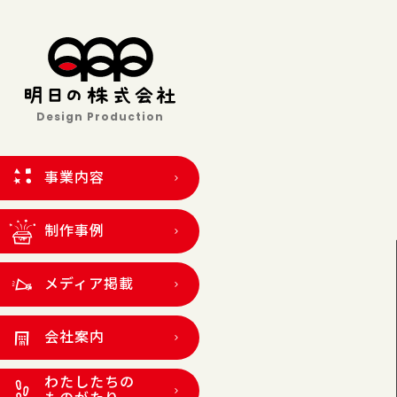
Design Production
事業内容
制作事例
メディア掲載
会社案内
わたしたちの