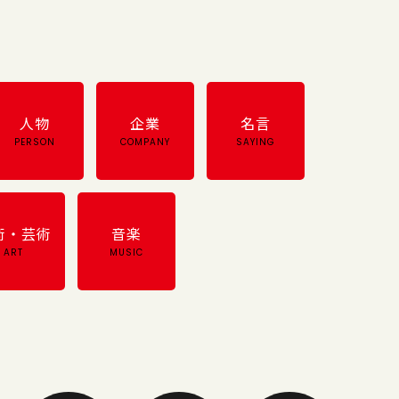
人物
企業
名言
PERSON
COMPANY
SAYING
術・芸術
音楽
ART
MUSIC