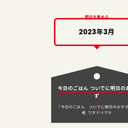
明日を集める
2023年3月
今日のごはん ついでに明日の
ず
「今日のごはん ついでに明日のおか
者: ワタナベマキ